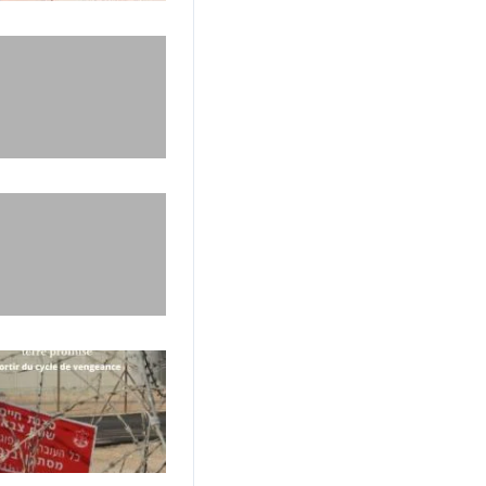
ix
 - Repaire du Mammouth
Gard