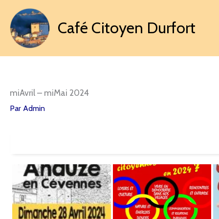
Aller
au
Café Citoyen Durfort
contenu
miAvril – miMai 2024
Par
Admin