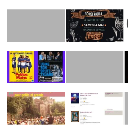
Anduze
Durfort
D
Sauve
Durfort-Repaire du Mammouth
S
Ganges
Tornac
Bo