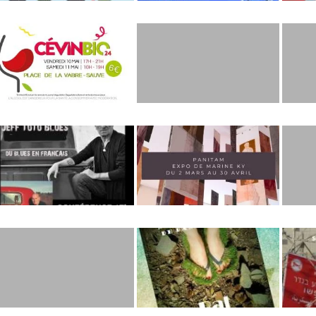
urfort
Savignargues
Saint Fel
auve
Sauve - Fête des violons populaires
Durfort
isset et Gaujac
Musée de la soie - Saint Hippolyte
Fermes 