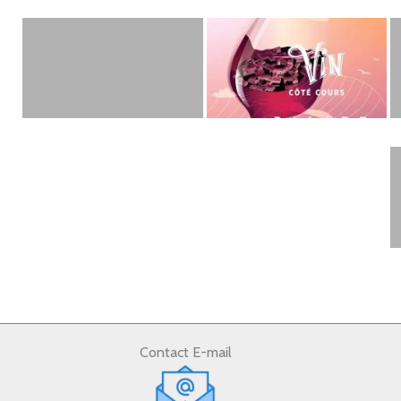
Saint Felix
Cinéma Saint Hippolyte
S
Pompignan
Aigremont
A
St
Contact E-mail