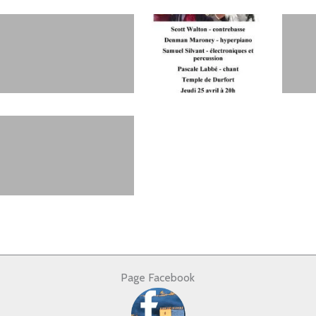
auve
Monoblet
St Jean 
nduze
Temple Durfort
St Roma
 Hippolyte
Page Facebook