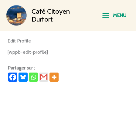
Aller
Main
Café Citoyen
au
MENU
contenu
Durfort
Menu
Edit Profile
[wppb-edit-profile]
Partager sur :