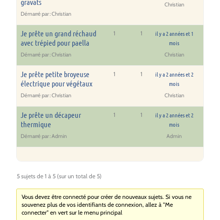
gravats
Christian
Démarré par :
Christian
Je prête un grand réchaud
1
1
il y a 2 années et 1
avec trépied pour paella
mois
Démarré par :
Christian
Christian
Je prête petite broyeuse
1
1
il y a 2 années et 2
électrique pour végétaux
mois
Démarré par :
Christian
Christian
Je prête un décapeur
1
1
il y a 2 années et 2
thermique
mois
Démarré par :
Admin
Admin
5 sujets de 1 à 5 (sur un total de 5)
Vous devez être connecté pour créer de nouveaux sujets. Si vous ne
souvenez plus de vos identifiants de connexion, allez à "Me
connecter" en vert sur le menu principal