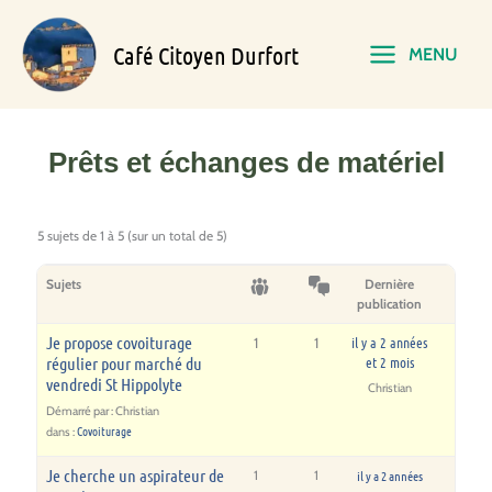
Aller
Main
au
Café Citoyen Durfort
MENU
contenu
Menu
Prêts et échanges de matériel
5 sujets de 1 à 5 (sur un total de 5)
Sujets
Dernière
publication
Je propose covoiturage
il y a 2 années
1
1
régulier pour marché du
et 2 mois
vendredi St Hippolyte
Christian
Démarré par :
Christian
Covoiturage
dans :
Je cherche un aspirateur de
1
1
il y a 2 années